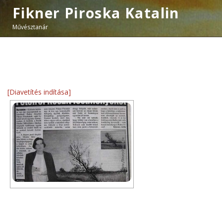
Fikner Piroska Katalin
Művésztanár
[Diavetítés indítása]