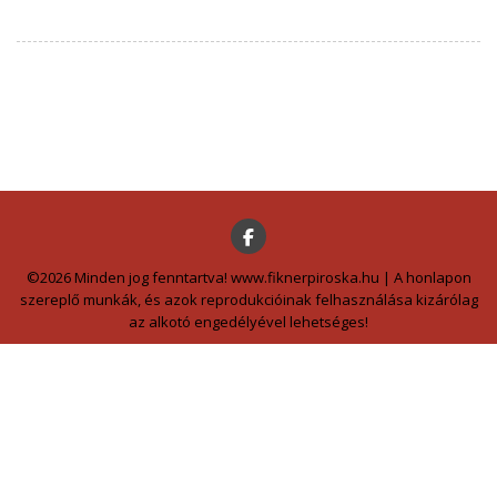
©2026 Minden jog fenntartva! www.fiknerpiroska.hu | A honlapon
szereplő munkák, és azok reprodukcióinak felhasználása kizárólag
az alkotó engedélyével lehetséges!