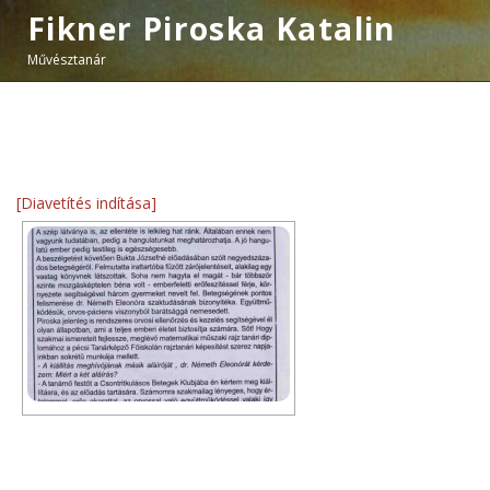
Fikner Piroska Katalin
Művésztanár
[Diavetítés indítása]