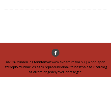
©2026 Minden jog fenntartva! www.fiknerpiroska.hu | A honlapon
szereplő munkák, és azok reprodukcióinak felhasználása kizárólag
az alkotó engedélyével lehetséges!