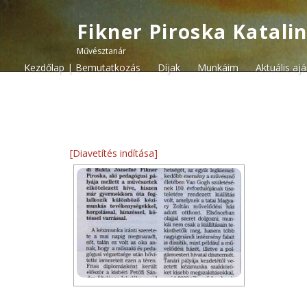
Fikner Piroska Katali
Művésztanár
Kezdőlap | Bemutatkozás
Díjak
Munkáim
Aktuális aj
[Diavetítés indítása]