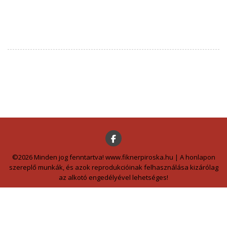
©2026 Minden jog fenntartva! www.fiknerpiroska.hu | A honlapon
szereplő munkák, és azok reprodukcióinak felhasználása kizárólag
az alkotó engedélyével lehetséges!