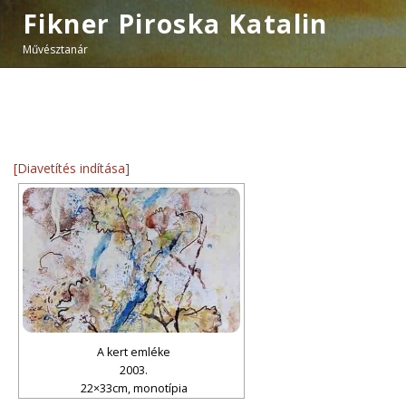
Fikner Piroska Katalin
Művésztanár
[Diavetítés indítása]
A kert emléke
2003.
22×33cm, monotípia