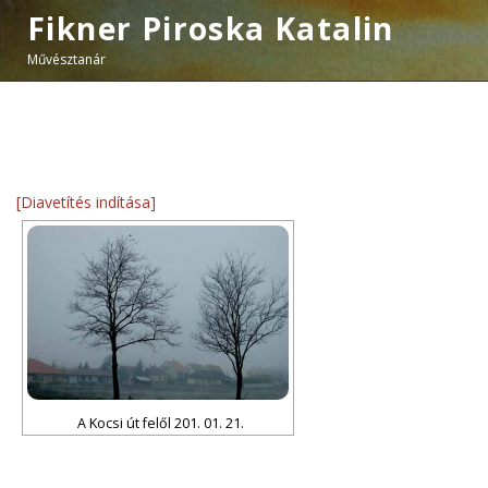
Fikner Piroska Katalin
Művésztanár
[Diavetítés indítása]
A Kocsi út felől 201. 01. 21.