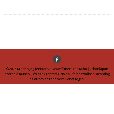
©2026 Minden jog fenntartva! www.fiknerpiroska.hu | A honlapon
szereplő munkák, és azok reprodukcióinak felhasználása kizárólag
az alkotó engedélyével lehetséges!