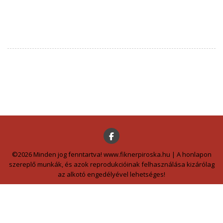
©2026 Minden jog fenntartva! www.fiknerpiroska.hu | A honlapon
szereplő munkák, és azok reprodukcióinak felhasználása kizárólag
az alkotó engedélyével lehetséges!