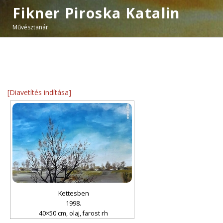
Fikner Piroska Katalin
Művésztanár
[Diavetítés indítása]
Kettesben
1998.
40×50 cm, olaj, farost rh