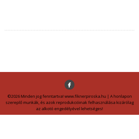
©2026 Minden jog fenntartva! www.fiknerpiroska.hu | A honlapon
szereplő munkák, és azok reprodukcióinak felhasználása kizárólag
az alkotó engedélyével lehetséges!