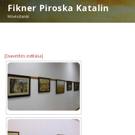
Fikner Piroska Katalin
Művésztanár
[Diavetítés indítása]