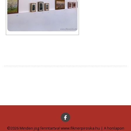
©2026 Minden jog fenntartva! www.fiknerpiroska.hu | A honlapon