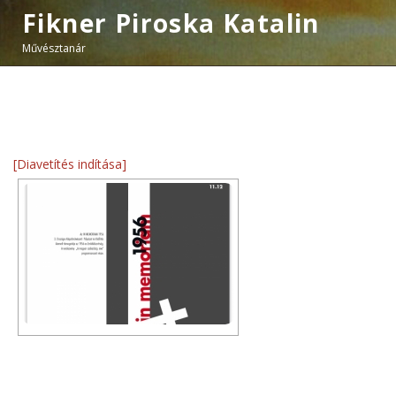
Fikner Piroska Katalin
Művésztanár
[Diavetítés indítása]