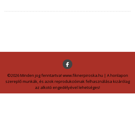
©2026 Minden jog fenntartva! www.fiknerpiroska.hu | A honlapon
szereplő munkák, és azok reprodukcióinak felhasználása kizárólag
az alkotó engedélyével lehetséges!