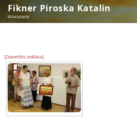
Fikner Piroska Katalin
Művésztanár
[Diavetítés indítása]