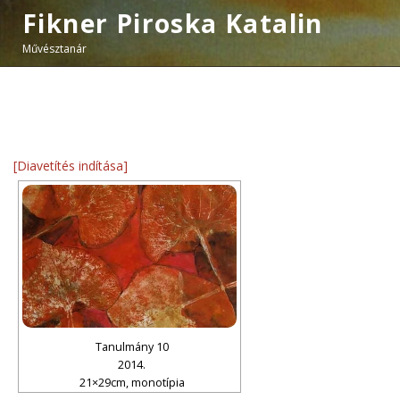
Fikner Piroska Katalin
Művésztanár
[Diavetítés indítása]
Tanulmány 10
2014.
21×29cm, monotípia