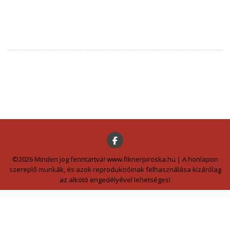
©2026 Minden jog fenntartva! www.fiknerpiroska.hu | A honlapon
szereplő munkák, és azok reprodukcióinak felhasználása kizárólag
az alkotó engedélyével lehetséges!