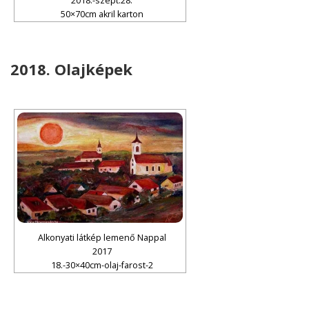
2018.-szept.28.
50×70cm akril karton
2018. Olajképek
Alkonyati látkép lemenő Nappal
2017
18.-30×40cm-olaj-farost-2