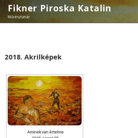
Fikner Piroska Katalin
Művésztanár
2018. Akrilképek
Aminek van értelme