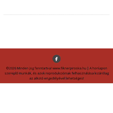
©2026 Minden jog fenntartva! www.fiknerpiroska.hu | A honlapon
szereplő munkák, és azok reprodukcióinak felhasználása kizárólag
az alkotó engedélyével lehetséges!