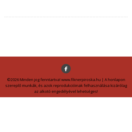
©2026 Minden jog fenntartva! www.fiknerpiroska.hu | A honlapon
szereplő munkák, és azok reprodukcióinak felhasználása kizárólag
az alkotó engedélyével lehetséges!