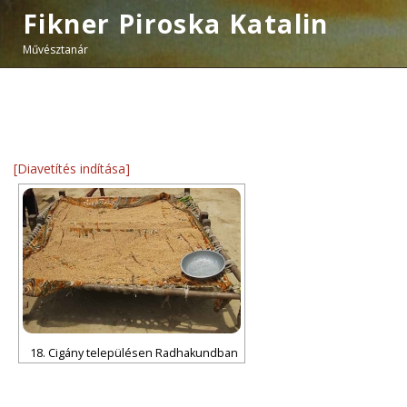
Fikner Piroska Katalin
Művésztanár
[Diavetítés indítása]
18. Cigány településen Radhakundban