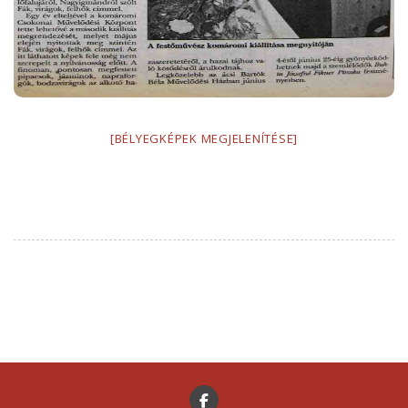
[BÉLYEGKÉPEK MEGJELENÍTÉSE]