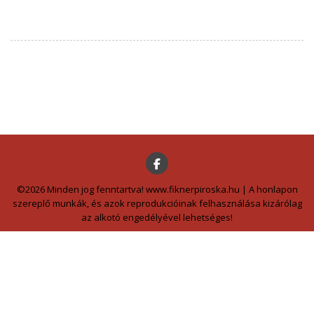
©2026 Minden jog fenntartva! www.fiknerpiroska.hu | A honlapon
szereplő munkák, és azok reprodukcióinak felhasználása kizárólag
az alkotó engedélyével lehetséges!