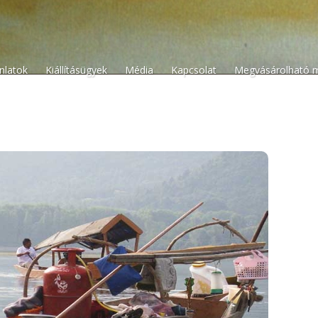
n
ánlatok
Kiállításügyek
Média
Kapcsolat
Megvásárolható 