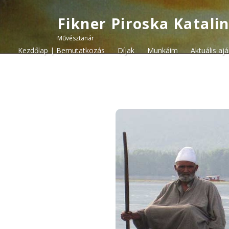
Fikner Piroska Katali
Művésztanár
Kezdőlap | Bemutatkozás
Díjak
Munkáim
Aktuális aj