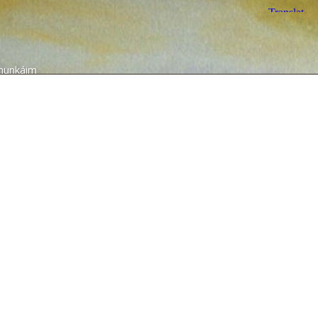
munkáim