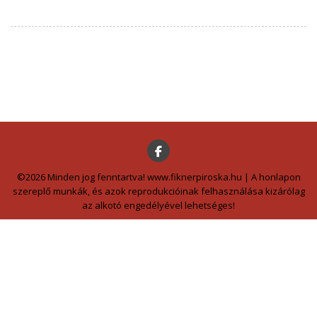
©2026 Minden jog fenntartva! www.fiknerpiroska.hu | A honlapon
szereplő munkák, és azok reprodukcióinak felhasználása kizárólag
az alkotó engedélyével lehetséges!