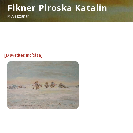
Fikner Piroska Katalin
Művésztanár
[Diavetítés indítása]