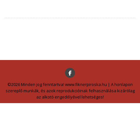
©2026 Minden jog fenntartva! www.fiknerpiroska.hu | A honlapon
szereplő munkák, és azok reprodukcióinak felhasználása kizárólag
az alkotó engedélyével lehetséges!