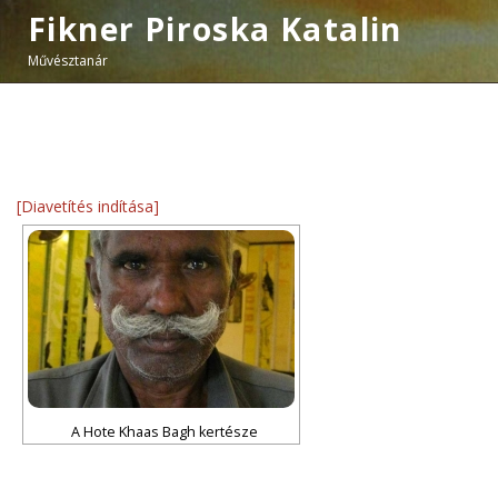
Fikner Piroska Katalin
Művésztanár
[Diavetítés indítása]
A Hote Khaas Bagh kertésze