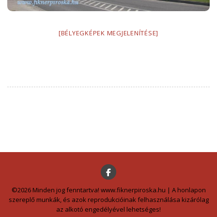
[BÉLYEGKÉPEK MEGJELENÍTÉSE]
©2026 Minden jog fenntartva! www.fiknerpiroska.hu | A honlapon
szereplő munkák, és azok reprodukcióinak felhasználása kizárólag
az alkotó engedélyével lehetséges!