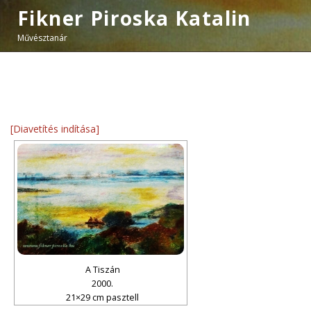
Fikner Piroska Katalin
Művésztanár
[Diavetítés indítása]
A Tiszán
2000.
21×29 cm pasztell