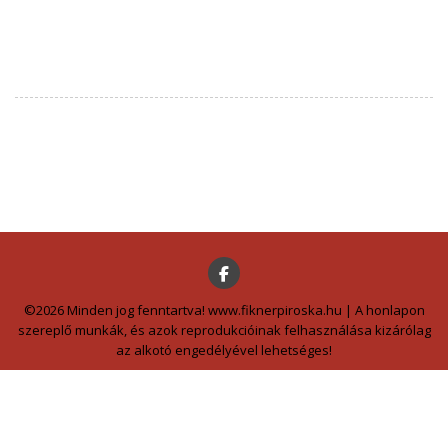
©2026 Minden jog fenntartva! www.fiknerpiroska.hu | A honlapon
szereplő munkák, és azok reprodukcióinak felhasználása kizárólag
az alkotó engedélyével lehetséges!