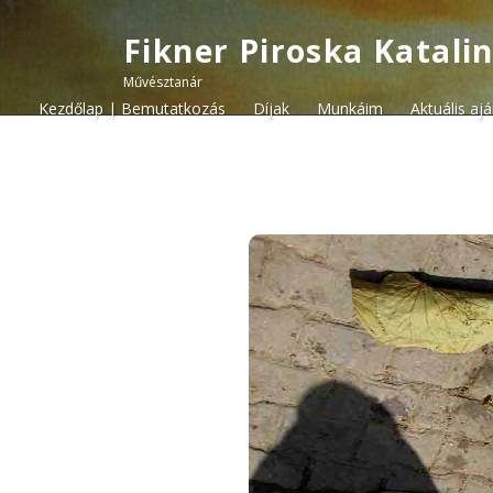
Fikner Piroska Katali
Művésztanár
Kezdőlap | Bemutatkozás
Díjak
Munkáim
Aktuális aj