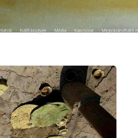
n
ánlatok
Kiállításügyek
Média
Kapcsolat
Megvásárolható 