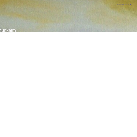
munkáim