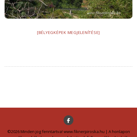
[BÉLYEGKÉPEK MEGJELENÍTÉSE]
©2026 Minden jog fenntartva! www.fiknerpiroska.hu | A honlapon