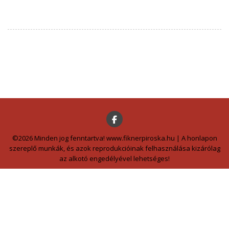
©2026 Minden jog fenntartva! www.fiknerpiroska.hu | A honlapon
szereplő munkák, és azok reprodukcióinak felhasználása kizárólag
az alkotó engedélyével lehetséges!