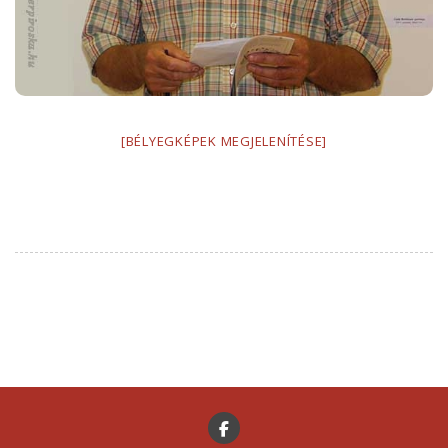
[BÉLYEGKÉPEK MEGJELENÍTÉSE]