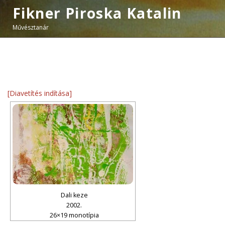
Fikner Piroska Katalin
Művésztanár
[Diavetítés indítása]
Dali keze
2002.
26×19 monotípia