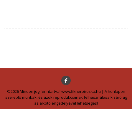
©2026 Minden jog fenntartva! www.fiknerpiroska.hu | A honlapon
szereplő munkák, és azok reprodukcióinak felhasználása kizárólag
az alkotó engedélyével lehetséges!