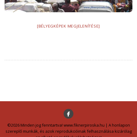
[BÉLYEGKÉPEK MEGJELENÍTÉSE]
©2026 Minden jog fenntartva! www.fiknerpiroska.hu | A honlapon
szereplő munkák, és azok reprodukcióinak felhasználása kizárólag