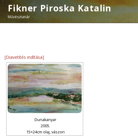
Fikner Piroska Katalin
Művésztanár
[Diavetítés indítása]
Dunakanyar
2005.
15×24cm olaj, vászon