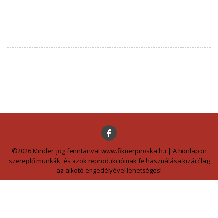
©2026 Minden jog fenntartva! www.fiknerpiroska.hu | A honlapon
szereplő munkák, és azok reprodukcióinak felhasználása kizárólag
az alkotó engedélyével lehetséges!