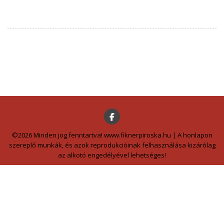
©2026 Minden jog fenntartva! www.fiknerpiroska.hu | A honlapon
szereplő munkák, és azok reprodukcióinak felhasználása kizárólag
az alkotó engedélyével lehetséges!