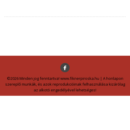
©2026 Minden jog fenntartva! www.fiknerpiroska.hu | A honlapon
szereplő munkák, és azok reprodukcióinak felhasználása kizárólag
az alkotó engedélyével lehetséges!