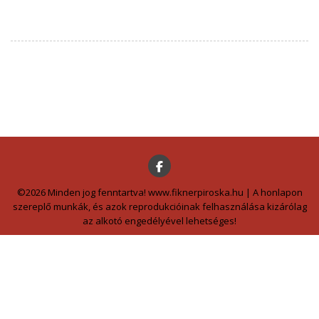
©2026 Minden jog fenntartva! www.fiknerpiroska.hu | A honlapon
szereplő munkák, és azok reprodukcióinak felhasználása kizárólag
az alkotó engedélyével lehetséges!