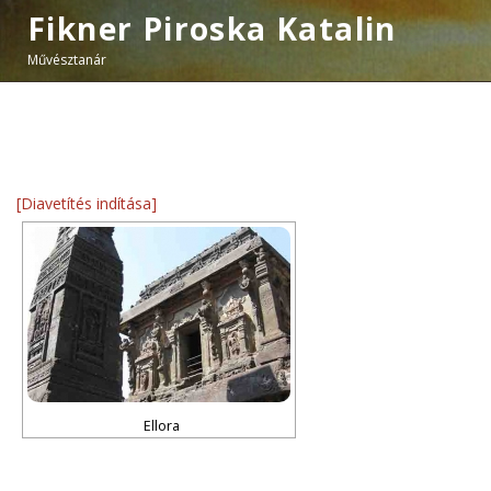
Fikner Piroska Katalin
Művésztanár
[Diavetítés indítása]
Ellora