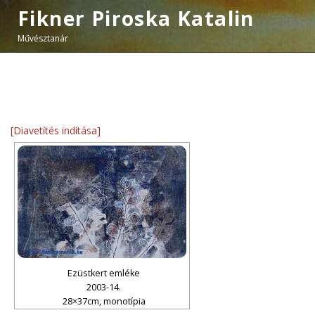
Fikner Piroska Katalin
Művésztanár
[Diavetítés indítása]
Ezüstkert emléke
2003-14.
28×37cm, monotípia