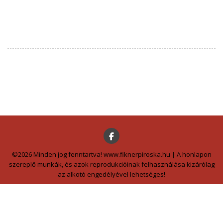
©2026 Minden jog fenntartva! www.fiknerpiroska.hu | A honlapon
szereplő munkák, és azok reprodukcióinak felhasználása kizárólag
az alkotó engedélyével lehetséges!