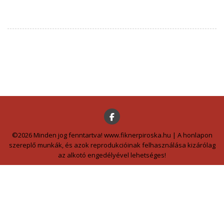
©2026 Minden jog fenntartva! www.fiknerpiroska.hu | A honlapon
szereplő munkák, és azok reprodukcióinak felhasználása kizárólag
az alkotó engedélyével lehetséges!