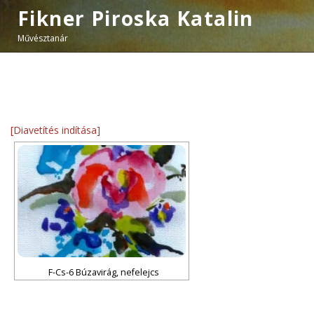
Fikner Piroska Katalin
Művésztanár
[Diavetítés indítása]
F-Cs-6 Búzavirág, nefelejcs