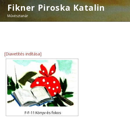
Fikner Piroska Katalin
Művésztanár
[Diavetítés indítása]
F-F-11 Könyv és fokos