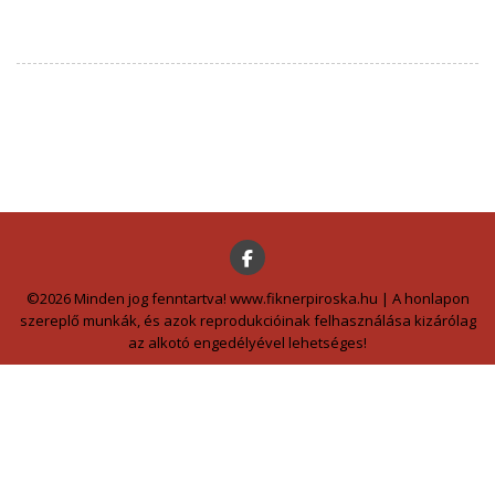
©2026 Minden jog fenntartva! www.fiknerpiroska.hu | A honlapon
szereplő munkák, és azok reprodukcióinak felhasználása kizárólag
az alkotó engedélyével lehetséges!