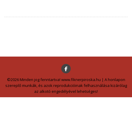
©2026 Minden jog fenntartva! www.fiknerpiroska.hu | A honlapon
szereplő munkák, és azok reprodukcióinak felhasználása kizárólag
az alkotó engedélyével lehetséges!