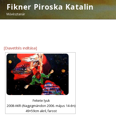
Fikner Piroska Katalin
Művésztanár
[Diavetítés indítása]
Fekete lyuk
2008-AKR-(Nagyigmándon 2006. május 14-én)
49×59cm akril, farost