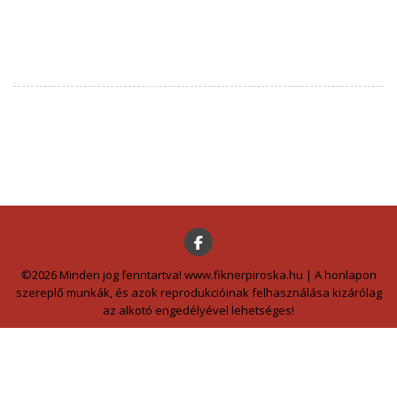
©2026 Minden jog fenntartva! www.fiknerpiroska.hu | A honlapon
szereplő munkák, és azok reprodukcióinak felhasználása kizárólag
az alkotó engedélyével lehetséges!