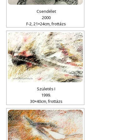
Csendélet
2000
F-2, 21×24cm, frottázs
Születés I
1999.
30×40cm, frottázs