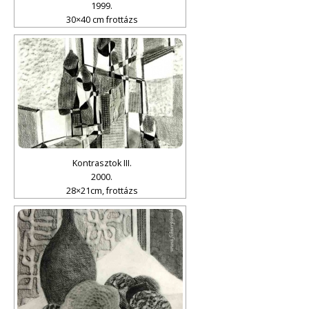
1999.
30×40 cm frottázs
Kontrasztok III.
2000.
28×21cm, frottázs