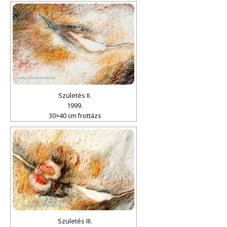
Születés II.
1999.
30×40 cm frottázs
Születés III.