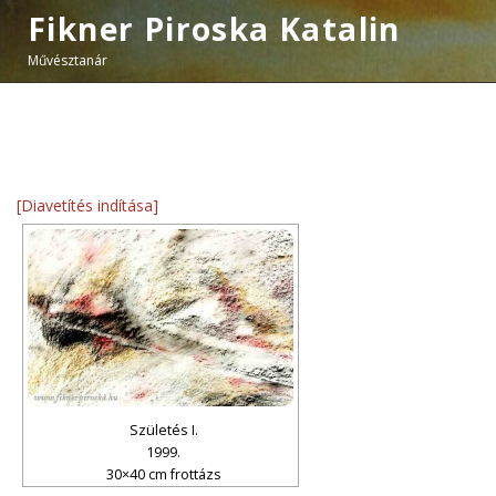
Fikner Piroska Katalin
Művésztanár
[Diavetítés indítása]
Születés I.
1999.
30×40 cm frottázs