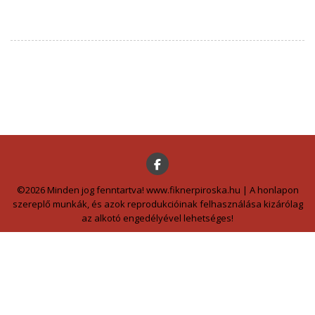
©2026 Minden jog fenntartva! www.fiknerpiroska.hu | A honlapon
szereplő munkák, és azok reprodukcióinak felhasználása kizárólag
az alkotó engedélyével lehetséges!