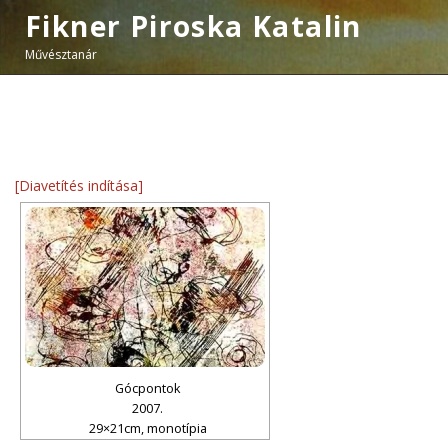
Fikner Piroska Katalin
Művésztanár
[Diavetítés indítása]
Gócpontok
2007.
29×21cm, monotípia