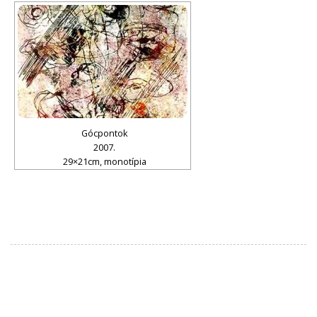
Gócpontok
2007.
29×21cm, monotípia