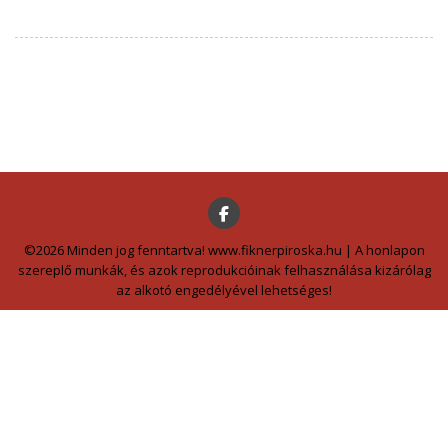
©2026 Minden jog fenntartva! www.fiknerpiroska.hu | A honlapon
szereplő munkák, és azok reprodukcióinak felhasználása kizárólag
az alkotó engedélyével lehetséges!