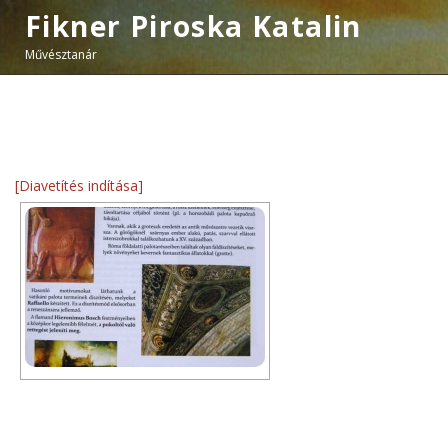
Fikner Piroska Katalin
Művésztanár
[Diavetítés indítása]