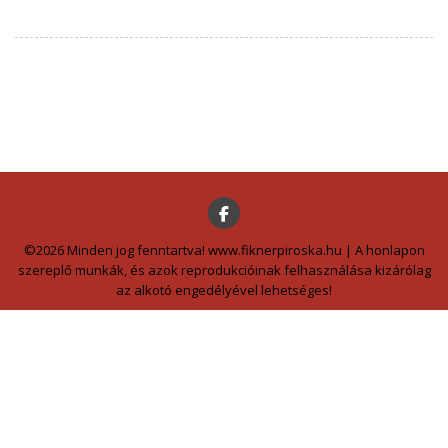
©2026 Minden jog fenntartva! www.fiknerpiroska.hu | A honlapon
szereplő munkák, és azok reprodukcióinak felhasználása kizárólag
az alkotó engedélyével lehetséges!