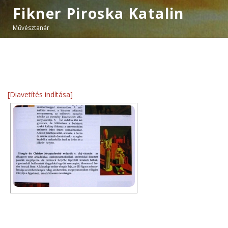
Fikner Piroska Katalin
Művésztanár
[Diavetítés indítása]