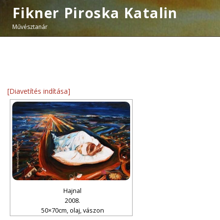
Fikner Piroska Katalin
Művésztanár
[Diavetítés indítása]
Hajnal
2008.
50×70cm, olaj, vászon