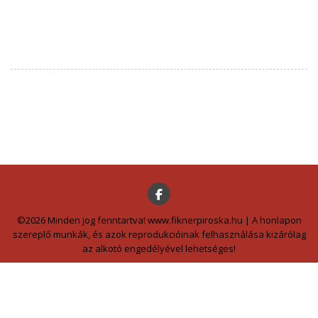
©2026 Minden jog fenntartva! www.fiknerpiroska.hu | A honlapon
szereplő munkák, és azok reprodukcióinak felhasználása kizárólag
az alkotó engedélyével lehetséges!