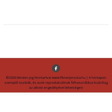
©2026 Minden jog fenntartva! www.fiknerpiroska.hu | A honlapon
szereplő munkák, és azok reprodukcióinak felhasználása kizárólag
az alkotó engedélyével lehetséges!