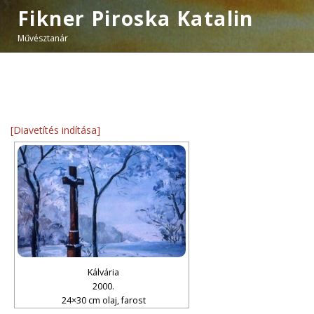
Fikner Piroska Katalin
Művésztanár
[Diavetítés indítása]
Kálvária
2000.
24×30 cm olaj, farost