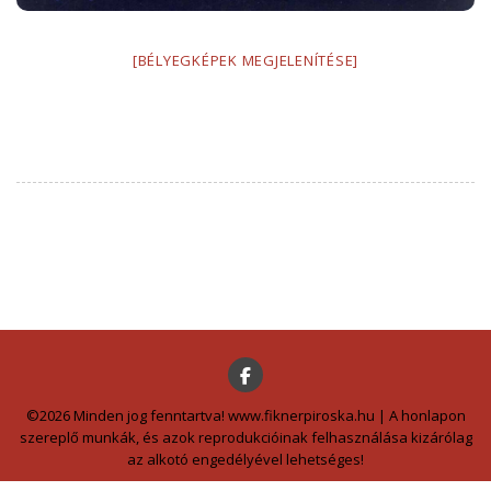
[BÉLYEGKÉPEK MEGJELENÍTÉSE]
©2026 Minden jog fenntartva! www.fiknerpiroska.hu | A honlapon
szereplő munkák, és azok reprodukcióinak felhasználása kizárólag
az alkotó engedélyével lehetséges!