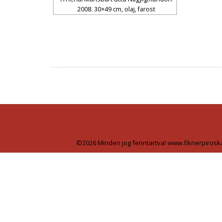
2008. 30×49 cm, olaj, farost
©2026 Minden jog fenntartva! www.fiknerpirosk