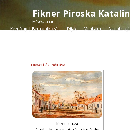
Fikner Piroska Katali
Művésztanár
Kezdőlap | Bemutatkozás
Díjak
Munkáim
Aktuális aj
[Diavetítés indítása]
Kereszt utza -
A néhai Mansbart utca Nagyigmándon