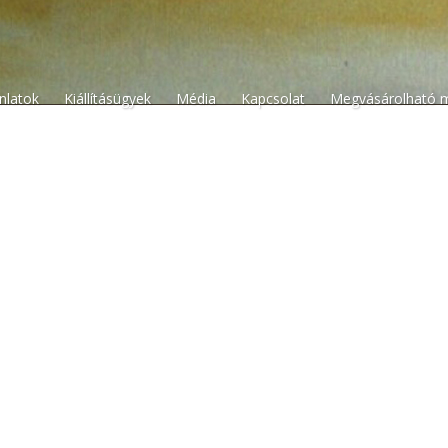
n
ánlatok
Kiállításügyek
Média
Kapcsolat
Megvásárolható 