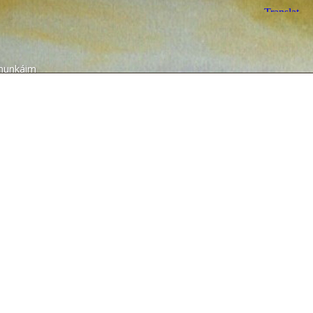
munkáim