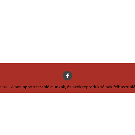
a.hu | A honlapon szereplő munkák, és azok reprodukcióinak felhasználás