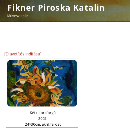
Fikner Piroska Katalin
Művésztanár
[Diavetítés indítása]
Két napraforgó
2005.
24×30cm, akril, farost