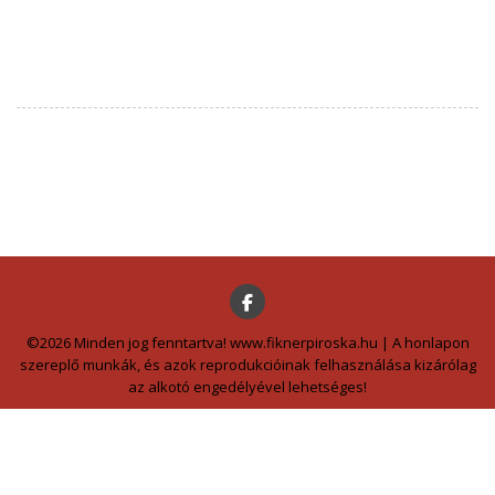
©2026 Minden jog fenntartva! www.fiknerpiroska.hu | A honlapon
szereplő munkák, és azok reprodukcióinak felhasználása kizárólag
az alkotó engedélyével lehetséges!