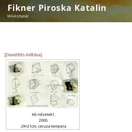
Fikner Piroska Katalin
Művésztanár
[Diavetítés indítása]
Kő-nézetek1.
2000.
29×21cm, ceruza-tempera