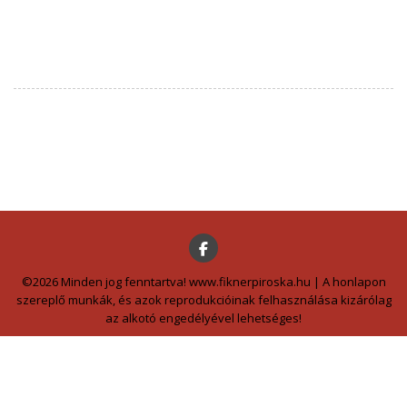
©2026 Minden jog fenntartva! www.fiknerpiroska.hu | A honlapon
szereplő munkák, és azok reprodukcióinak felhasználása kizárólag
az alkotó engedélyével lehetséges!