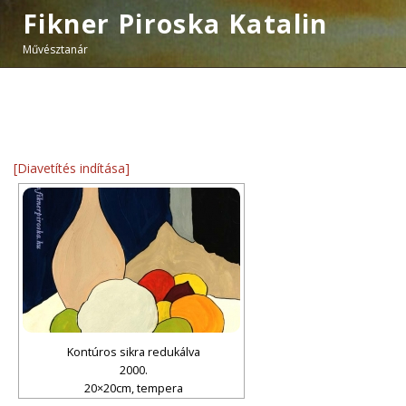
Fikner Piroska Katalin
Művésztanár
[Diavetítés indítása]
Kontúros sikra redukálva
2000.
20×20cm, tempera