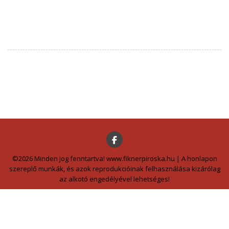
©2026 Minden jog fenntartva! www.fiknerpiroska.hu | A honlapon
szereplő munkák, és azok reprodukcióinak felhasználása kizárólag
az alkotó engedélyével lehetséges!