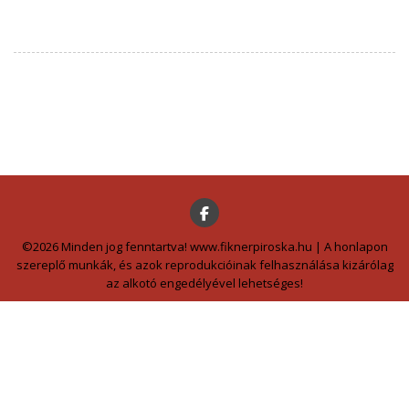
©2026 Minden jog fenntartva! www.fiknerpiroska.hu | A honlapon
szereplő munkák, és azok reprodukcióinak felhasználása kizárólag
az alkotó engedélyével lehetséges!