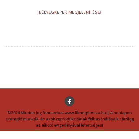
[BÉLYEGKÉPEK MEGJELENÍTÉSE]
©2026 Minden jog fenntartva! www.fiknerpiroska.hu | A honlapon
szereplő munkák, és azok reprodukcióinak felhasználása kizárólag
az alkotó engedélyével lehetséges!